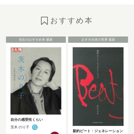
のご紹介
NEW!
おすすめ本
2026年7月6日
お知らせ
としょかんニュースの発行
（No.325★2026 Summer）
NEW!
先生のおすすめ本 最新
おすすめ本の世界 最新
2026年7月1日
お知らせ
HONTAN黒板展示が更新されました！！
NEW!
2026年7月1日
お知らせ
Westlaw Japan 判例・法令関係データベ
ーストライアルのお知らせ（9/30まで）
NEW!
自分の感受性くらい
茨木 のり子
2026年6月30日
お知らせ
新約ビート・ジェネレーション