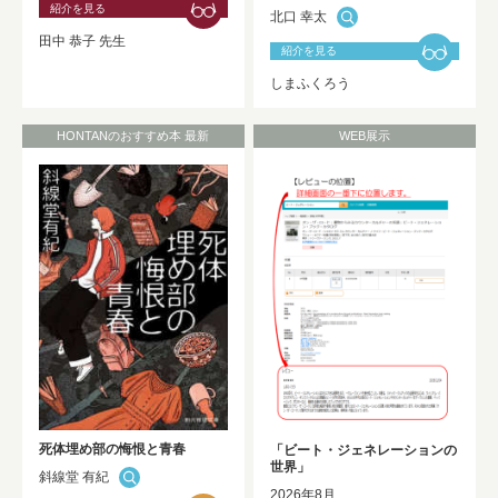
紹介を見る
北口 幸太
2025年度 修士論文及び卒業論文の利用
田中 恭子 先生
開始について
NEW!
紹介を見る
しまふくろう
HONTANのおすすめ本 最新
WEB展示
死体埋め部の悔恨と青春
「ビート・ジェネレーションの
世界」
斜線堂 有紀
2026年8月