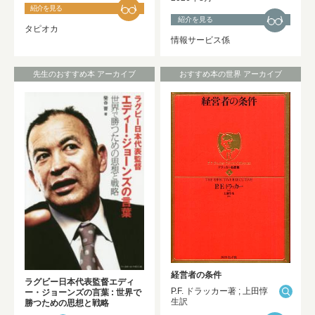
紹介を見る
紹介を見る
タピオカ
情報サービス係
先生のおすすめ本 アーカイブ
おすすめ本の世界 アーカイブ
経営者の条件
ラグビー日本代表監督エディ
P.F. ドラッカー著 ; 上田惇
ー・ジョーンズの言葉 : 世界で
生訳
勝つための思想と戦略