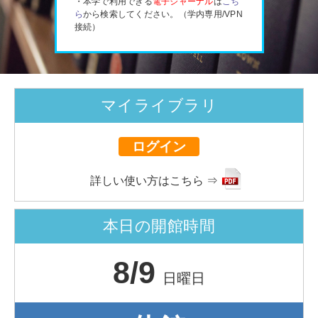
・本学で利用できる
電子ジャーナル
は
こち
ら
から検索してください。（学内専用/VPN
接続）
マイライブラリ
ログイン
詳しい使い方はこちら ⇒
本日の開館時間
8/9
日曜日