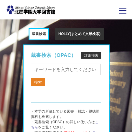
メ
イ
ン
蔵書検索
HOLLY(まとめて文献検索)
コ
ン
テ
ン
ツ
蔵書検索（OPAC）
詳細検索
に
移
動
・本学の所蔵している図書・雑誌・視聴覚
資料を検索します。
・蔵書検索（OPAC）の詳しい使い方は
こ
ちら
をご覧ください。