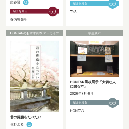
柴谷晋
紹介を見る
紹介を見る
TYS
蓑内豊先生
HONTANのおすすめ本 アーカイブ
学生展示
HONTAN黒板展示「大切な人
に贈る本」
2026年7月-9月
紹介を見る
HONTAN
君の膵臓をたべたい
住野よる