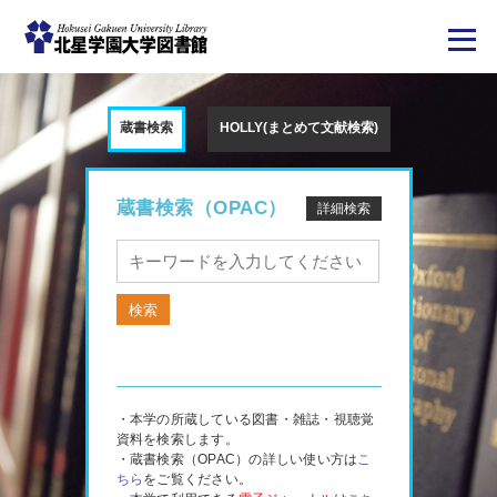
メ
イ
ン
蔵書検索
HOLLY(まとめて文献検索)
コ
ン
テ
ン
ツ
蔵書検索（OPAC）
詳細検索
に
移
動
・本学の所蔵している図書・雑誌・視聴覚
資料を検索します。
・蔵書検索（OPAC）の詳しい使い方は
こ
ちら
をご覧ください。