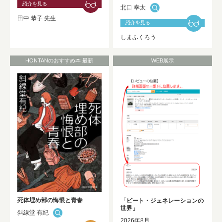
紹介を見る
北口 幸太
2025年度 修士論文及び卒業論文の利用
田中 恭子 先生
開始について
NEW!
紹介を見る
しまふくろう
HONTANのおすすめ本 最新
WEB展示
死体埋め部の悔恨と青春
「ビート・ジェネレーションの
世界」
斜線堂 有紀
2026年8月