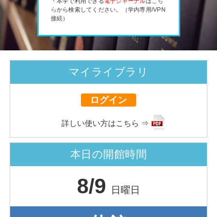
・本学で利用できる
電子ジャーナル
は
こち
ら
から検索してください。（学内専用/VPN
接続）
マイライブラリ
ログイン
詳しい使い方はこちら ⇒
本日の開館時間
8/9
日曜日