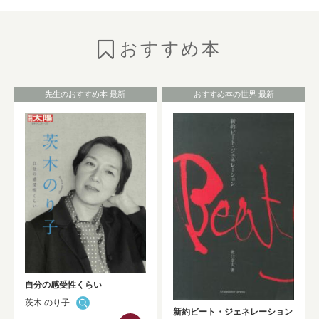
のご紹介
NEW!
おすすめ本
2026年7月6日
お知らせ
としょかんニュースの発行
（No.325★2026 Summer）
NEW!
先生のおすすめ本 最新
おすすめ本の世界 最新
2026年7月1日
お知らせ
HONTAN黒板展示が更新されました！！
NEW!
2026年7月1日
お知らせ
Westlaw Japan 判例・法令関係データベ
ーストライアルのお知らせ（9/30まで）
NEW!
自分の感受性くらい
茨木 のり子
2026年6月30日
お知らせ
新約ビート・ジェネレーション