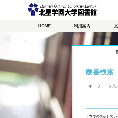
HOME
利用案内
文
メ
イ
ン
コ
ン
テ
ン
ツ
に
蔵書検索（
移
動
・本学の所蔵してい