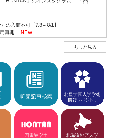
「HONTAN」のインスタグラム
の入館不可【7/8～8/1】
利用再開
NEW!
もっと見る
開始」の新着図書のご紹介
NEW!
o.325★2026 Summer）
更新されました！！
NEW!
 判例・法令関係データベーストライアル
）
NEW!
及び卒業論文の利用開始について