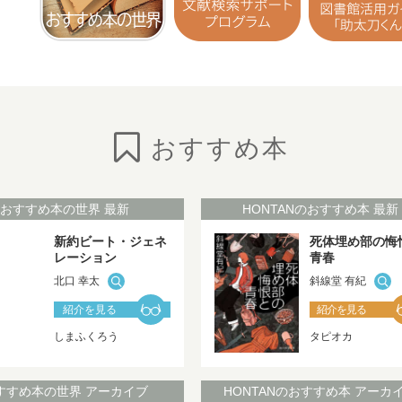
NEW!
おすすめ本
おすすめ本の世界 最新
HONTANのおすすめ本 最新
新約ビート・ジェネ
死体埋め部の悔
レーション
青春
北口 幸太
斜線堂 有紀
紹介を見る
紹介を見る
しまふくろう
タピオカ
すすめ本の世界 アーカイブ
HONTANのおすすめ本 アーカ