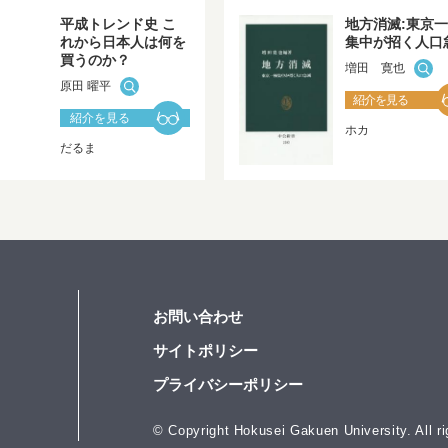
平成トレンド史 こ
地方消滅:東京
れから日本人は何を
集中が招く人口
買うのか？
増田 寛也
原田 曜平
紹介を見る
紹介を見る
ホカ
だるま
お問い合わせ
サイトポリシー
プライバシーポリシー
）
© Copyright Hokusei Gakuen University. All ri