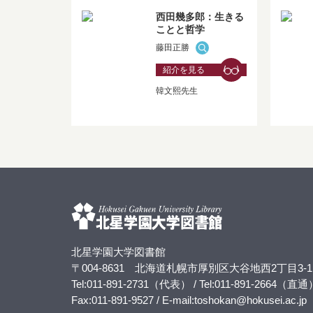
西田幾多郎：生きる
ことと哲学
藤田正勝
紹介を見る
韓文熙先生
北星学園大学図書館
〒004-8631 北海道札幌市厚別区大谷地西2丁目3-1
Tel:011-891-2731（代表） / Tel:011-891-2664（直通
Fax:011-891-9527 / E-mail:toshokan@hokusei.ac.jp