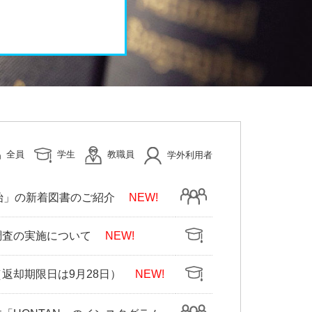
全員
学生
教職員
学外利用者
始」の新着図書のご紹介
NEW!
調査の実施について
NEW!
返却期限日は9月28日）
NEW!