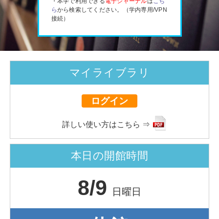
・本学で利用できる
電子ジャーナル
は
こち
ら
から検索してください。（学内専用/VPN
接続）
マイライブラリ
ログイン
詳しい使い方はこちら ⇒
本日の開館時間
8/9
日曜日