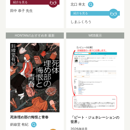
紹介を見る
北口 幸太
2025年度 修士論文及び卒業論文の利用
田中 恭子 先生
開始について
NEW!
紹介を見る
しまふくろう
HONTANのおすすめ本 最新
WEB展示
死体埋め部の悔恨と青春
「ビート・ジェネレーションの
世界」
斜線堂 有紀
2026年8月