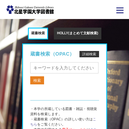
メ
イ
ン
蔵書検索
HOLLY(まとめて文献検索)
コ
ン
テ
ン
ツ
蔵書検索（OPAC）
詳細検索
に
移
動
・本学の所蔵している図書・雑誌・視聴覚
資料を検索します。
・蔵書検索（OPAC）の詳しい使い方は
こ
ちら
をご覧ください。