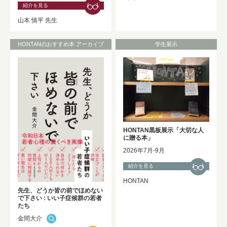
紹介を見る
山本 慎平 先生
HONTANのおすすめ本 アーカイブ
学生展示
HONTAN黒板展示「大切な人
に贈る本」
2026年7月-9月
紹介を見る
HONTAN
先生、どうか皆の前でほめない
で下さい : いい子症候群の若者
たち
金間大介