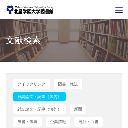
メ
イ
ン
コ
文献検索
ン
テ
ン
ツ
に
移
動
クイックリンク
図書・雑誌
雑誌論文・記事（国内）
雑誌論文・記事（海外）
新聞
辞書・事典
企業情報
統計・白書