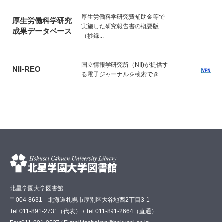
厚生労働科学研究費補助金等で
厚生労働科学研究
実施した研究報告書の概要版
成果データベース
（抄録...
国立情報学研究所（NII)が提供す
NII-REO
る電子ジャーナルを検索でき...
北星学園大学図書館
〒004-8631 北海道札幌市厚別区大谷地西2丁目3-1
Tel:011-891-2731（代表） / Tel:011-891-2664（直通）