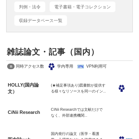
判例・法令
電子書籍・電子コレクション
収録データベース一覧
雑誌論文・記事（国内）
同時アクセス数
学内専用
VPN利用可
n
HOLLY(国内論
(★補足事項あり)図書館が提供す
文）
る様々なリソースを同一のイン...
CiNii Researchでは文献だけで
CiNii Research
なく、外部連携機関...
国内発行の論文（医学・看護