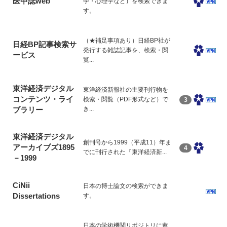
医中誌web
学・心理学など）を検索できま
す。
（★補足事項あり）日経BP社が
日経BP記事検索サ
発行する雑誌記事を、検索・閲
ービス
覧...
東洋経済デジタル
東洋経済新報社の主要刊行物を
コンテンツ・ライ
検索・閲覧（PDF形式など）で
3
ブラリー
き...
東洋経済デジタル
創刊号から1999（平成11）年ま
アーカイブズ1895
4
でに刊行された『東洋経済新...
－1999
CiNii
日本の博士論文の検索ができま
Dissertations
す。
日本の学術機関リポジトリに蓄