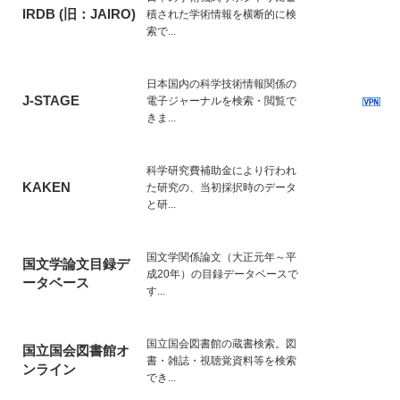
IRDB (旧：JAIRO)
積された学術情報を横断的に検
索で...
日本国内の科学技術情報関係の
J-STAGE
電子ジャーナルを検索・閲覧で
きま...
科学研究費補助金により行われ
KAKEN
た研究の、当初採択時のデータ
と研...
国文学関係論文（大正元年～平
国文学論文目録デ
成20年）の目録データベースで
ータベース
す...
国立国会図書館の蔵書検索。図
国立国会図書館オ
書・雑誌・視聴覚資料等を検索
ンライン
でき...