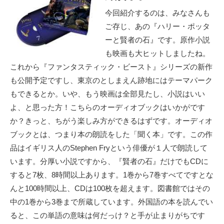
今回紹介するのは、みなさんも
ご存じ、あの『ハリー・ポッタ
ーと賢者の石』です。原作小説
も映画も大ヒットしましたね。
これから『ファンタスティック・ビースト』シリーズの新作
も公開予定ですし、東京のとしまえん跡地にはテーマパーク
もできるとか。いや、もう映画は全部見たし、小説はいい
よ、と思った方！こちらのオーディオブックはいかがです
か？きっと、ちがう楽しみ方ができるはずです。オーディオ
ブックとは、つまり本の朗読をした「聞く本」です。この作
品はイギリス人のStephen Fryという俳優が１人で朗読して
います。分厚い小説ですから、『賢者の石』だけでもCDに
すると7枚、8時間以上あります。1巻から7巻すべてですとな
んと100時間以上、CDは100枚を超えます。図書館ではその
中の1巻から3巻まで所蔵しています。外国語の本を読んでい
ると、この単語の意味は何だっけ？と手が止まりがちです