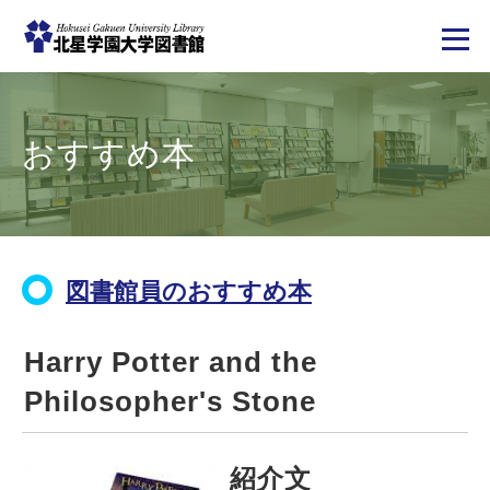
メ
イ
ン
コ
おすすめ本
ン
テ
ン
ツ
に
移
動
図書館員のおすすめ本
Harry Potter and the
Philosopher's Stone
紹介文