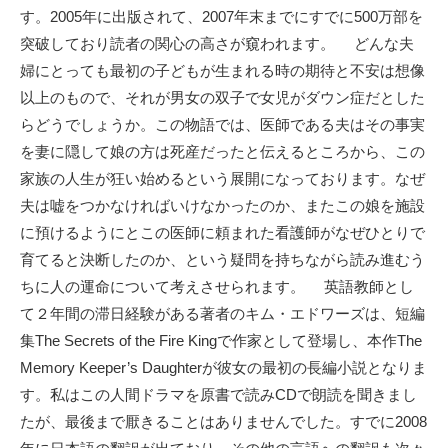
す。2005年に出版されて、2007年末までにすでに500万部を
突破しており読者の関心の高さが窺われます。 どんな夫
婦にとっても最初の子どもが生まれる時の期待と不安は想像
以上のもので、それが男女の双子で女児がダウン症だとした
らどうでしょうか。この物語では、医師である夫はその事実
を妻に隠して娘の方は死産だったと伝えるところから、この
家族の人生が狂い始めるという展開になっております。なぜ
夫は嘘をつかなければいけなかったのか、またこの娘を施設
に預けるようにとこの医師に頼まれた看護師がなぜひとりで
育てると決断したのか、という疑問を持ちながら読み進むう
ちに人の運命について考えさせられます。 英語教師とし
て２年間の滞日経験がある著者のキム・エドワーズは、短編
集The Secrets of the Fire Kingで作家として登場し、本作The
Memory Keeper’s Daughterが彼女の最初の長編小説となりま
す。私はこの人間ドラマを原書で読みCDで朗読を聞きまし
たが、最後まで厭きることはありませんでした。すでに2008