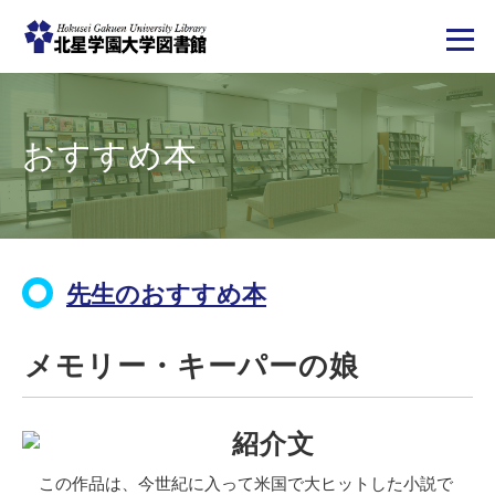
メ
イ
ン
コ
おすすめ本
ン
テ
ン
ツ
に
移
動
先生のおすすめ本
メモリー・キーパーの娘
紹介文
この作品は、今世紀に入って米国で大ヒットした小説で