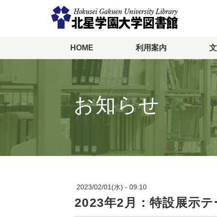
HOME
利用案内
文
メ
イ
ン
コ
ン
お知らせ
テ
ン
ツ
に
移
動
2023/02/01(水) - 09:10
2023年2月：特設展示