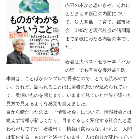
内容の本かと思いきや、それに
とどまらず自己の内面につい
て、対人関係、子育て、都市社
会、SNSなど現代社会の諸問題
まで多岐にわたる内容の本でし
た。
著者は大ベストセラー本「バカ
の壁」でも有名な養老孟司氏。
本書は、ことばがシンプルで明確なので、とても読みやす
い。けれど、語られることばに筆者の想いが込められてい
て、奥深いものを感じます。いままで見ていた世界が違った
見方で見えるような感覚を覚えました。
目から鱗だったのは、「情報社会」について。情報社会とは
絶えず情報が新しくなり、目まぐるしく変化する社会だと思
われがちですが、著者曰く「情報は変わらないけれど、人間
は変化する」ものだと述べています。人は自分が変わってい