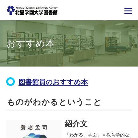
メ
イ
ン
コ
おすすめ本
ン
テ
ン
ツ
に
移
動
図書館員のおすすめ本
ものがわかるということ
紹介文
「わかる、学ぶ」＝教育学的な