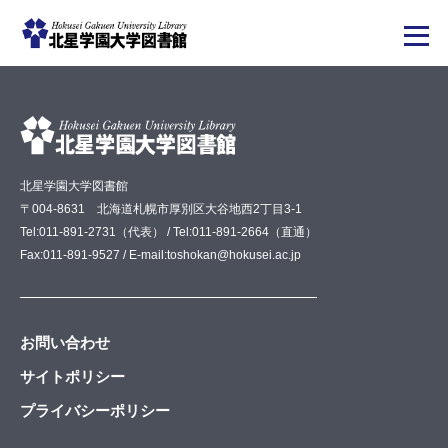
メ
イ
ン
コ
ン
テ
ン
ツ
北星学園大学図書館
に
〒004-8631 北海道札幌市厚別区大谷地西2丁目3-1
移
動
Tel:011-891-2731（代表） / Tel:011-891-2664（直通）
Fax:011-891-9527 / E-mail:toshokan@hokusei.ac.jp
お問い合わせ
サイトポリシー
プライバシーポリシー