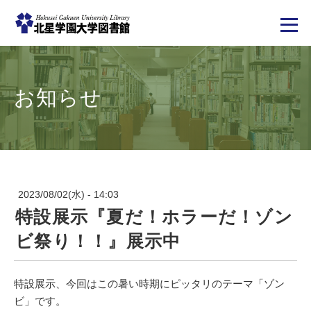
メ
イ
ン
コ
お知らせ
ン
テ
ン
ツ
に
移
動
2023/08/02(水) - 14:03
特設展示『夏だ！ホラーだ！ゾン
ビ祭り！！』展示中
特設展示、今回はこの暑い時期にピッタリのテーマ「ゾン
ビ」です。