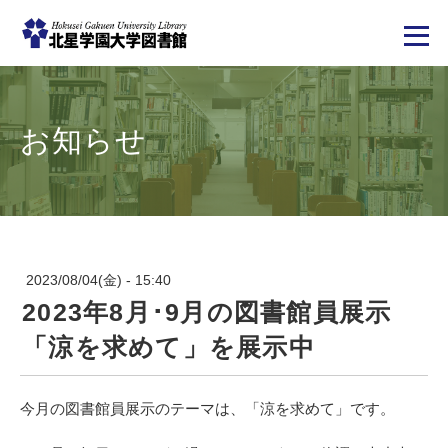
メ
イ
ン
コ
お知らせ
ン
テ
ン
ツ
に
移
動
2023/08/04(金) - 15:40
2023年8月･9月の図書館員展示
「涼を求めて」を展示中
今月の図書館員展示のテーマは、「涼を求めて」です。