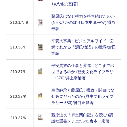
1)/八條忠基[著]
藤原氏はなぜ権力を持ち続けたのか
210.1/N-9
(NHKさかのぼり日本史:9:平安)/朧谷
寿著
平安大事典 : ビジュアルワイド : 図
210.36/H
解でわかる「源氏物語」の世界/倉田
実編
平安貴族の仕事と昇進 : どこまで出
210.37/I
世できるのか (歴史文化ライブラリ
ー:570)/井上幸治著
皇位継承と藤原氏 : 摂政・関白はな
210.37/K
ぜ必要だったのか (歴史文化ライブ
ラリー:553)/神谷正昌著
藤原道長「御堂関白記」を読む (講
210.37/K
談社選書メチエ:564)/倉本一宏著