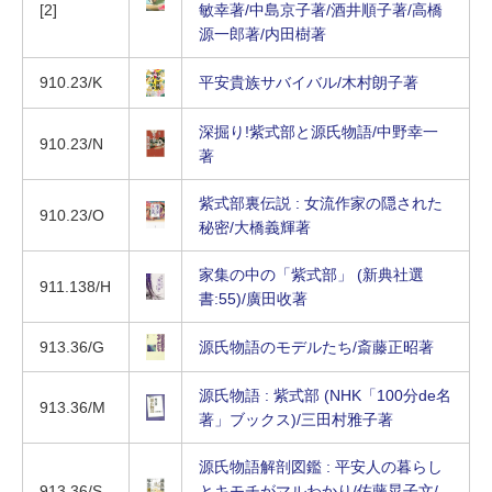
[2]
敏幸著/中島京子著/酒井順子著/高橋
源一郎著/内田樹著
910.23/K
平安貴族サバイバル/木村朗子著
深掘り!紫式部と源氏物語/中野幸一
910.23/N
著
紫式部裏伝説 : 女流作家の隠された
910.23/O
秘密/大橋義輝著
家集の中の「紫式部」 (新典社選
911.138/H
書:55)/廣田收著
913.36/G
源氏物語のモデルたち/斎藤正昭著
源氏物語 : 紫式部 (NHK「100分de名
913.36/M
著」ブックス)/三田村雅子著
源氏物語解剖図鑑 : 平安人の暮らし
913.36/S
とキモチがマルわかり/佐藤晃子文/