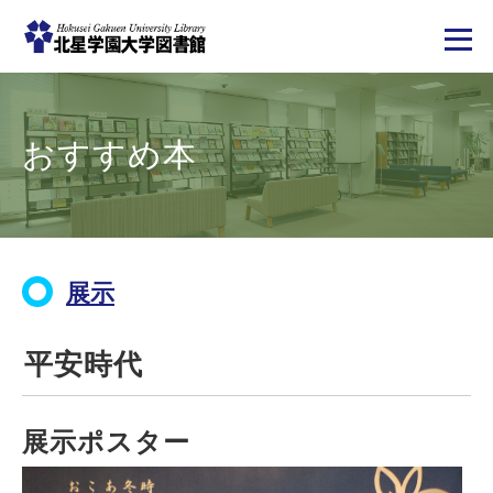
メ
イ
ン
コ
おすすめ本
ン
テ
ン
ツ
に
移
動
展示
平安時代
展示ポスター