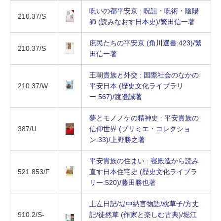
呪いの都平安京 : 呪詛・呪術・陰陽
210.37/S
師 (読みなおす日本史)/繁田信一著
庶民たちの平安京 (角川選書:423)/繁
210.37/S
田信一著
王朝貴族と外交 : 国際社会のなかの
210.37/W
平安日本 (歴史文化ライブラリ
ー:567)/渡邊誠著
夢とモノノケの精神史 : 平安貴族の
387/U
信仰世界 (プリミエ・コレクショ
ン:33)/上野勝之著
平安貴族の住まい : 寝殿造から読み
521.853/F
直す日本住宅史 (歴史文化ライブラ
リー:520)/藤田勝也著
土左日記/堤中納言物語/枕草子/方丈
910.2/S-
記/徒然草 (作家と楽しむ古典)/堀江