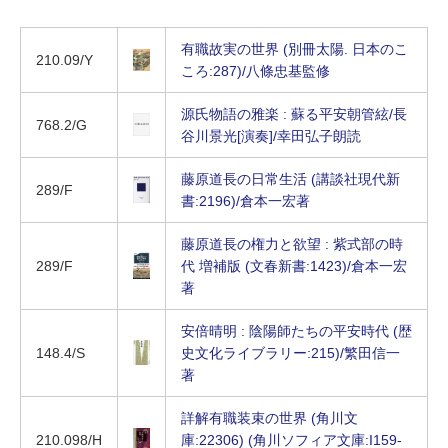
有職故実の世界 (別冊太陽. 日本のこ
210.09/Y
ころ:287)/八條忠基監修
源氏物語の雅楽 : 蘇る平安朝管絃/長
768.2/G
谷川景光[演奏]/幸田弘子朗読
藤原道長の日常生活 (講談社現代新
289/F
書:2196)/倉本一宏著
藤原道長の権力と欲望 : 紫式部の時
289/F
代 増補版 (文春新書:1423)/倉本一宏
著
安倍晴明 : 陰陽師たちの平安時代 (歴
148.4/S
史文化ライブラリー:215)/繁田信一
著
詳解有職装束の世界 (角川文
210.098/H
庫:22306) (角川ソフィア文庫:I159-