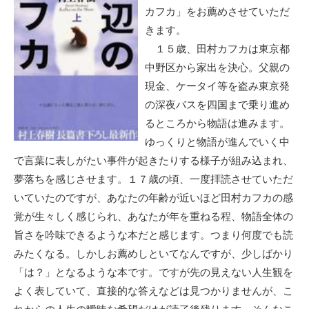
カフカ」をお薦めさせていただ
きます。
１５歳、田村カフカは東京都
中野区から家出を決心。父親の
現金、ケータイ等を盗み東京発
の深夜バスを四国まで乗り進め
るところから物語は進みます。
ゆっくりと物語が進んでいく中
で言葉に表しがたい事件が起きたりする様子が組み込まれ、
夢落ちを感じさせます。１７歳の頃、一度拝読させていただ
いていたのですが、あなたの年齢が近いほど田村カフカの感
覚が生々しく感じられ、あなたが年を重ねる程、物語全体の
旨さを吟味できるような本だと感じます。つまり何度でも読
みたくなる。しかしお薦めしといてなんですが、少しばかり
「は？」となるような本です。ですが先の見えない人生観を
よく表していて、直接的な答えなどは見つかりませんが、こ