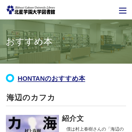
メ
イ
ン
コ
おすすめ本
ン
テ
ン
ツ
に
移
動
HONTANのおすすめ本
海辺のカフカ
紹介文
僕は村上春樹さんの「海辺の