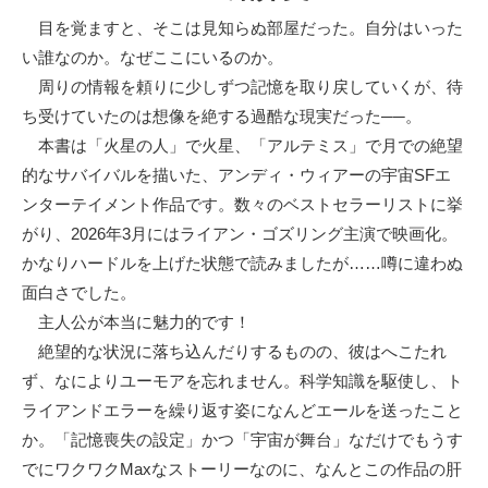
目を覚ますと、そこは見知らぬ部屋だった。自分はいった
い誰なのか。なぜここにいるのか。
周りの情報を頼りに少しずつ記憶を取り戻していくが、待
ち受けていたのは想像を絶する過酷な現実だった──。
本書は「火星の人」で火星、「アルテミス」で月での絶望
的なサバイバルを描いた、アンディ・ウィアーの宇宙SFエ
ンターテイメント作品です。数々のベストセラーリストに挙
がり、2026年3月にはライアン・ゴズリング主演で映画化。
かなりハードルを上げた状態で読みましたが……噂に違わぬ
面白さでした。
主人公が本当に魅力的です！
絶望的な状況に落ち込んだりするものの、彼はへこたれ
ず、なによりユーモアを忘れません。科学知識を駆使し、ト
ライアンドエラーを繰り返す姿になんどエールを送ったこと
か。「記憶喪失の設定」かつ「宇宙が舞台」なだけでもうす
でにワクワクMaxなストーリーなのに、なんとこの作品の肝