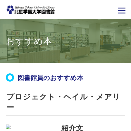
メ
イ
ン
コ
おすすめ本
ン
テ
ン
ツ
に
移
動
図書館員のおすすめ本
プロジェクト・ヘイル・メアリ
ー
紹介文