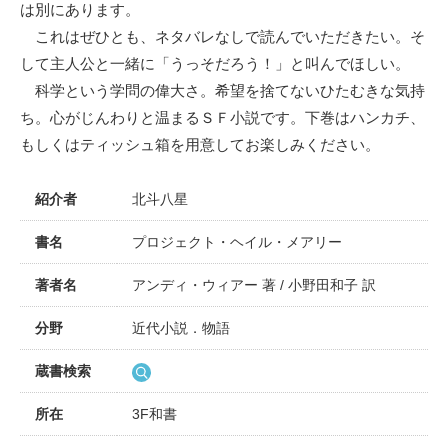
は別にあります。
これはぜひとも、ネタバレなしで読んでいただきたい。そ
して主人公と一緒に「うっそだろう！」と叫んでほしい。
科学という学問の偉大さ。希望を捨てないひたむきな気持
ち。心がじんわりと温まるＳＦ小説です。下巻はハンカチ、
もしくはティッシュ箱を用意してお楽しみください。
紹介者
北斗八星
書名
プロジェクト・ヘイル・メアリー
著者名
アンディ・ウィアー 著 / 小野田和子 訳
分野
近代小説．物語
蔵書検索
所在
3F和書