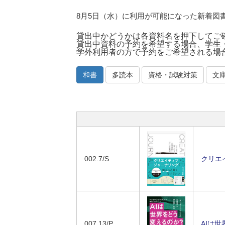
8月5日（水）に利用が可能になった新着図
貸出中かどうかは各資料名を押下してご
貸出中資料の予約を希望する場合、学生
学外利用者の方で予約をご希望される場
和書
多読本
資格・試験対策
文
002.7/S
クリエ
007.13/P
AIは世