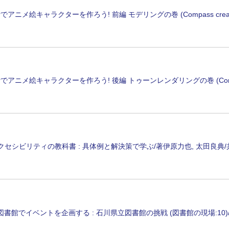
derでアニメ絵キャラクターを作ろう! 前編 モデリングの巻 (Compass creati
derでアニメ絵キャラクターを作ろう! 後編 トゥーンレンダリングの巻 (Compass 
クセシビリティの教科書 : 具体例と解決策で学ぶ/著伊原力也, 太田良典/
書館でイベントを企画する : 石川県立図書館の挑戦 (図書館の現場:10)/