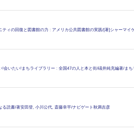
ニティの回復と図書館の力 : アメリカ公共図書館の実践/[著]シャーマイケ
い!会いたい!まちライブラリー : 全国47の人と本と街/礒井純充編著/ま
なる読書/著安田登, 小川公代, 斎藤幸平/ナビゲート秋満吉彦