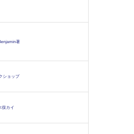
njamin著
ワークショップ
 木俣カイ