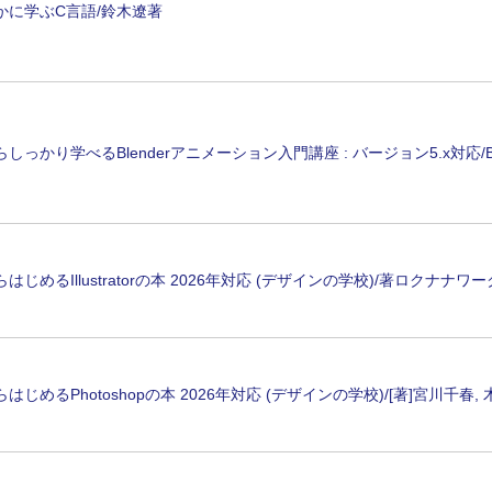
かに学ぶC言語/鈴木遼著
しっかり学べるBlenderアニメーション入門講座 : バージョン5.x対応/Be
はじめるIllustratorの本 2026年対応 (デザインの学校)/著ロクナナ
はじめるPhotoshopの本 2026年対応 (デザインの学校)/[著]宮川千春,