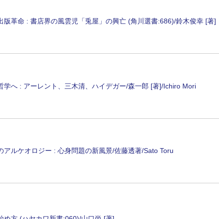
版革命 : 書店界の風雲児「兎屋」の興亡 (角川選書:686)/鈴木俊幸 [著]
学へ : アーレント、三木清、ハイデガー/森一郎 [著]/Ichiro Mori
アルケオロジー : 心身問題の新風景/佐藤透著/Sato Toru
め方 (ハヤカワ新書:060)/山口尚 [著]