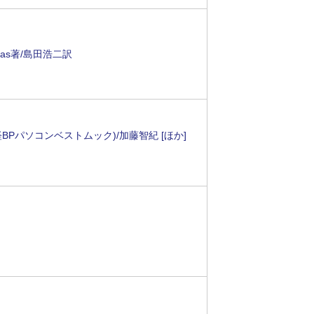
as著/島田浩二訳
BPパソコンベストムック)/加藤智紀 [ほか]