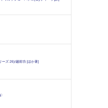
ズ:26)/越前功 [ほか著]
編〉