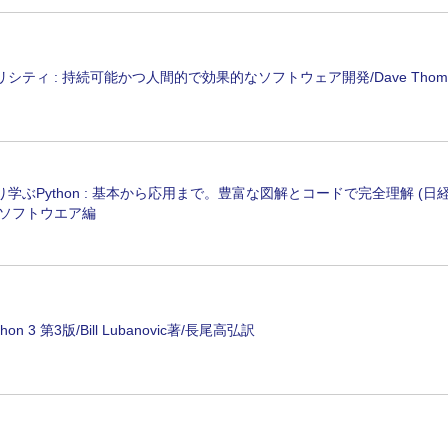
シティ : 持続可能かつ人間的で効果的なソフトウェア開発/Dave Thom
学ぶPython : 基本から応用まで。豊富な図解とコードで完全理解 (日経
経ソフトウエア編
hon 3 第3版/Bill Lubanovic著/長尾高弘訳