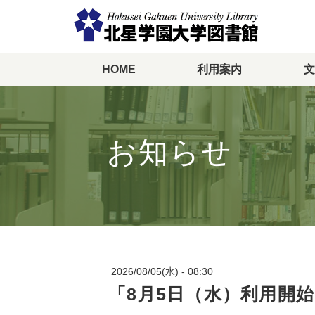
HOME
利用案内
文
メ
イ
ン
コ
ン
お知らせ
テ
ン
ツ
に
移
動
2026/08/05(水) - 08:30
「8月5日（水）利用開