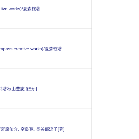
ve works)/夏森轄著
creative works)/夏森轄著
共著秋山豊志 [ほか]
宮原佑介, 空良寛, 長谷部涼子[著]