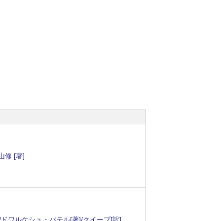
修 [著]
ドワルケシュ・パテル[著]/クイープ[訳]