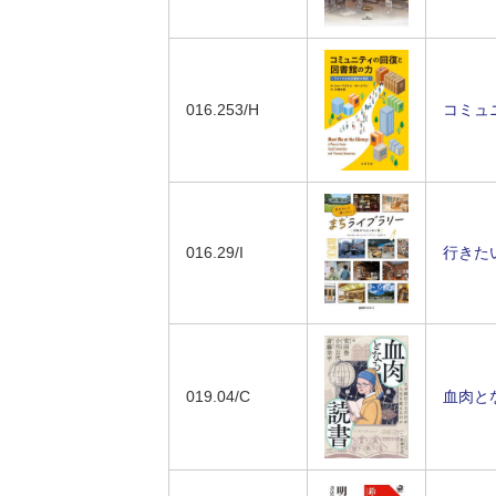
016.253/H
コミュ
016.29/I
行きた
019.04/C
血肉と