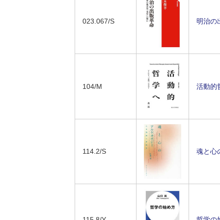
023.067/S
明治の出
104/M
活動的哲
114.2/S
魂と心の
115.8/Y
哲学の始