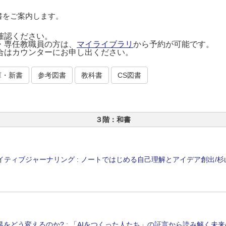
書をご案内します。
確認ください。
・専任教職員の方は、
マイライブラリ
から予約が可能です。
合はカウンターにお申し出ください。
庫・新書
参考図書
教科書
CS図書
３階：和書
イティブジャーナリング : ノートではじめる自己理解とアイデア創出/杉山
界をどう変えるのか? : 「AIをつくった人たち」の証言から読み解く未来/