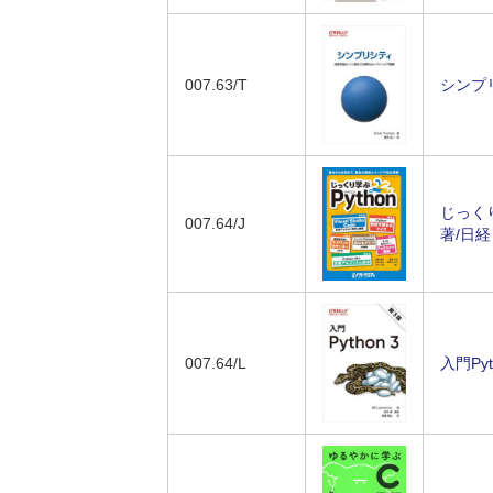
007.63/T
シンプリ
じっくり
007.64/J
著/日
007.64/L
入門Pyt