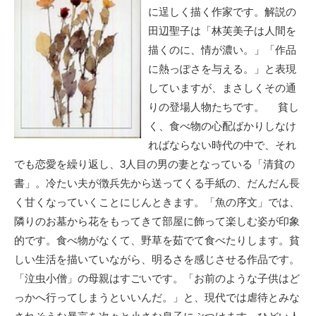
に逞しく描く作家です。解説の
田辺聖子は「林芙美子は人間を
描くのに、情が濃い。」「作品
に熱っぽさを与える。」と表現
していますが、まさしくその通
りの登場人物たちです。 貧し
く、食べ物の心配ばかりしなけ
ればならない時代の中で、それ
でも恋愛を繰り返し、3人目の男の妻となっている「清貧の
書」。冷たい夫が徴兵先から送ってくる手紙の、だんだん長
く甘くなっていくことにじんときます。「魚の序文」では、
隣りのお墓から花をもってきて部屋に飾って楽しむ姿が印象
的です。食べ物がなくて、野草を茹でて食べたりします。貧
しい生活を描いていながら、明るさを感じさせる作品です。
「泣虫小僧」の母親はすごいです。「お前のような子供はど
っかへ行ってしまうといいんだ。」と、現代では虐待とみな