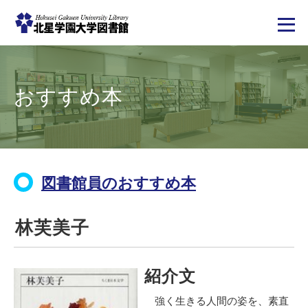
メ
イ
ン
コ
おすすめ本
ン
テ
ン
ツ
に
移
動
図書館員のおすすめ本
林芙美子
紹介文
強く生きる人間の姿を、素直