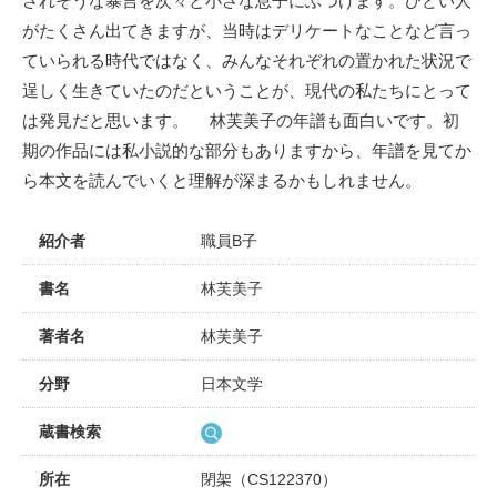
されそうな暴言を次々と小さな息子にぶつけます。ひどい人
がたくさん出てきますが、当時はデリケートなことなど言っ
ていられる時代ではなく、みんなそれぞれの置かれた状況で
逞しく生きていたのだということが、現代の私たちにとって
は発見だと思います。 林芙美子の年譜も面白いです。初
期の作品には私小説的な部分もありますから、年譜を見てか
ら本文を読んでいくと理解が深まるかもしれません。
紹介者
職員B子
書名
林芙美子
著者名
林芙美子
分野
日本文学
蔵書検索
所在
閉架（CS122370）