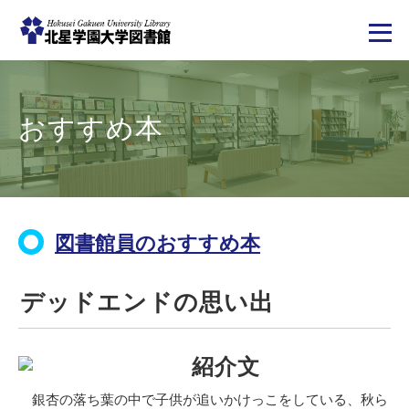
メ
イ
ン
コ
おすすめ本
ン
テ
ン
ツ
に
移
動
図書館員のおすすめ本
デッドエンドの思い出
紹介文
銀杏の落ち葉の中で子供が追いかけっこをしている、秋ら