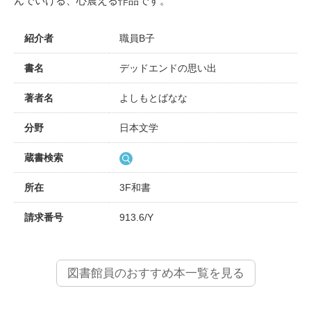
んでいける、心震える作品です。
紹介者
職員B子
書名
デッドエンドの思い出
著者名
よしもとばなな
分野
日本文学
蔵書検索
所在
3F和書
請求番号
913.6/Y
図書館員のおすすめ本一覧を見る