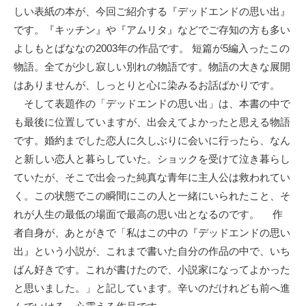
しい表紙の本が、今回ご紹介する『デッドエンドの思い出』
です。『キッチン』や『アムリタ』などでご存知の方も多い
よしもとばななの2003年の作品です。 短篇が5編入ったこの
物語。全てが少し寂しい別れの物語です。物語の大きな展開
はありませんが、しっとりと心に染みるお話ばかりです。
そして表題作の「デッドエンドの思い出」は、本書の中で
も最後に位置していますが、出会えてよかったと思える物語
です。婚約までした恋人に久しぶりに会いに行ったら、なん
と新しい恋人と暮らしていた。ショックを受けて泣き暮らし
ていたが、そこで出会った純真な青年に主人公は救われてい
く。この状態でこの瞬間にこの人と一緒にいられたこと、そ
れが人生の最低の場面で最高の思い出となるのです。 作
者自身が、あとがきで「私はこの中の『デッドエンドの思い
出』という小説が、これまで書いた自分の作品の中で、いち
ばん好きです。これが書けたので、小説家になってよかった
と思いました。」と記しています。辛いのだけれども前へ進