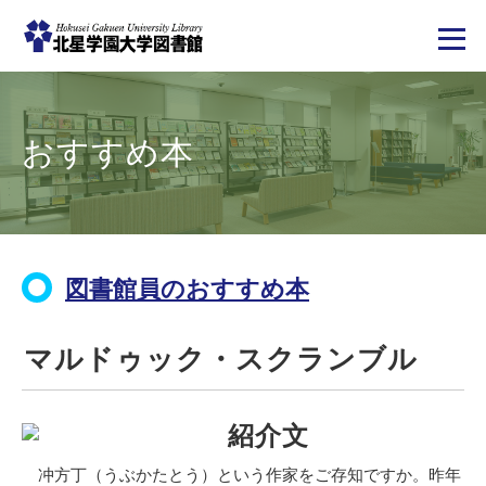
メ
イ
ン
コ
おすすめ本
ン
テ
ン
ツ
に
移
動
図書館員のおすすめ本
マルドゥック・スクランブル
紹介文
冲方丁（うぶかたとう）という作家をご存知ですか。昨年