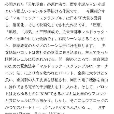
公開された「天地明察」の原作者で、歴史小説からSF小説
という幅広いジャンルを手掛ける作家です。 今回紹介す
る「マルドゥック・スクランブル」は日本SF大賞を受賞
し、漫画化、そして映画化までされた作品です。「圧縮」
「燃焼」「排気」の三部構成で、近未来都市マルドゥック・
シティを舞台にした物語です。戦闘シーンはさることなが
ら、物語終盤のカジノのシーンは手に汗を握ります。 少
女娼婦バロットは裏社会の陰謀に巻き込まれ、主人であった
賭博師シェルに殺されかける。間一髪のところで、生命保護
のための緊急法令「マルドゥック・スクランブル09（オーナ
イン）法」により命を救われたバロット。全身に大やけどを
負い、金属製の人工皮膚を移植され、周囲の電子機器を自由
に操作できる電子的干渉能力を手に入れる。そして、バロッ
トはあらゆるものに“変身”できるネズミ型兵器のウフコック
と共にシェルに立ち向かう。しかし、そこにはウフコックの
かつてのパートナー、ボイルドが立ちふさがる…。 おす