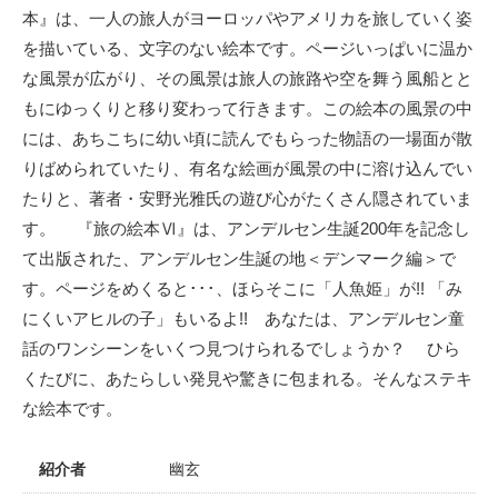
本』は、一人の旅人がヨーロッパやアメリカを旅していく姿
を描いている、文字のない絵本です。ページいっぱいに温か
な風景が広がり、その風景は旅人の旅路や空を舞う風船とと
もにゆっくりと移り変わって行きます。この絵本の風景の中
には、あちこちに幼い頃に読んでもらった物語の一場面が散
りばめられていたり、有名な絵画が風景の中に溶け込んでい
たりと、著者・安野光雅氏の遊び心がたくさん隠されていま
す。 『旅の絵本Ⅵ』は、アンデルセン生誕200年を記念し
て出版された、アンデルセン生誕の地＜デンマーク編＞で
す。ページをめくると･･･、ほらそこに「人魚姫」が!! 「み
にくいアヒルの子」もいるよ!! あなたは、アンデルセン童
話のワンシーンをいくつ見つけられるでしょうか？ ひら
くたびに、あたらしい発見や驚きに包まれる。そんなステキ
な絵本です。
紹介者
幽玄