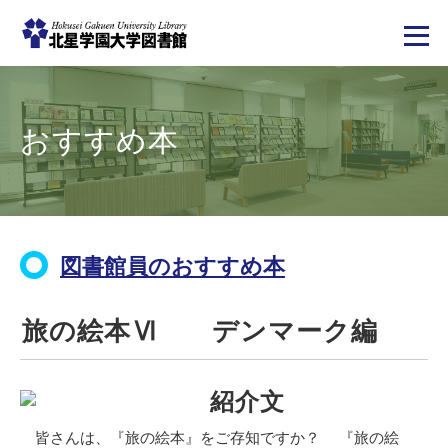
メ
イ
ン
コ
おすすめ本
ン
テ
ン
ツ
に
移
動
図書館員のおすすめ本
旅の絵本Ⅵ デンマーク編
紹介文
皆さんは、『旅の絵本』をご存知ですか？ 『旅の絵