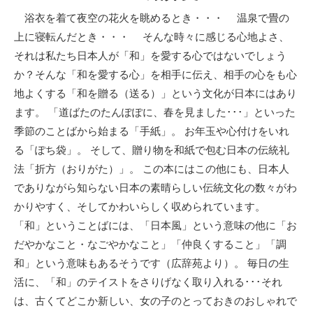
浴衣を着て夜空の花火を眺めるとき・・・ 温泉で畳の
上に寝転んだとき・・・ そんな時々に感じる心地よさ、
それは私たち日本人が「和」を愛する心ではないでしょう
か？そんな「和を愛する心」を相手に伝え、相手の心をも心
地よくする「和を贈る（送る）」という文化が日本にはあり
ます。 「道ばたのたんぽぽに、春を見ました･･･」といった
季節のことばから始まる「手紙」。 お年玉や心付けをいれ
る「ぽち袋」。 そして、贈り物を和紙で包む日本の伝統礼
法「折方（おりがた）」。 この本にはこの他にも、日本人
でありながら知らない日本の素晴らしい伝統文化の数々がわ
かりやすく、そしてかわいらしく収められています。
「和」ということばには、「日本風」という意味の他に「お
だやかなこと・なごやかなこと」「仲良くすること」「調
和」という意味もあるそうです（広辞苑より）。 毎日の生
活に、「和」のテイストをさりげなく取り入れる･･･それ
は、古くてどこか新しい、女の子のとっておきのおしゃれで