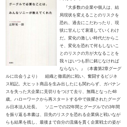
『大多数の企業や個人は、結
局現状を変えることのリスクを
恐れ、過去にこだわったり、現
状に甘んじて衰退していくわけ
だ。変化の激しい時代だからこ
そ、変化を恐れて何もしないこ
とのリスクの方が大なることを
我々はいつも肝に銘じなければ
ならない。』（本書第2章グーグ
ルに出会うより） 組織と徹底的に戦い、奮闘するビジネ
ス戦記。大ヒット商品を生み出したにも関わらず、ガバナン
スを失った大企業に見切りをつけて去り、無職となった48
歳。ハローワークから再スタートする中で抜擢されたグーグ
ル日本法人社長。 ソニーでの22年間とグーグルでの3年間
を振り返る本書は、目先のリスクを恐れる企業病と戦いなが
らも結果を残し、最後まで自分の流儀を貫く企業戦士の姿が