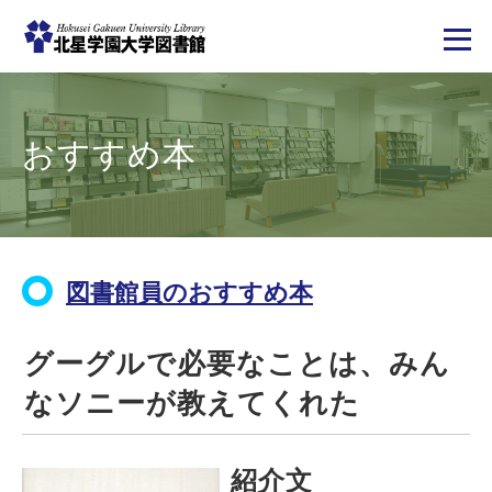
メ
イ
ン
コ
おすすめ本
ン
テ
ン
ツ
に
移
動
図書館員のおすすめ本
グーグルで必要なことは、みん
なソニーが教えてくれた
紹介文