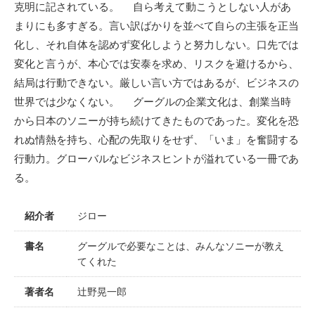
克明に記されている。 自ら考えて動こうとしない人があ
まりにも多すぎる。言い訳ばかりを並べて自らの主張を正当
化し、それ自体を認めず変化しようと努力しない。口先では
変化と言うが、本心では安泰を求め、リスクを避けるから、
結局は行動できない。厳しい言い方ではあるが、ビジネスの
世界では少なくない。 グーグルの企業文化は、創業当時
から日本のソニーが持ち続けてきたものであった。変化を恐
れぬ情熱を持ち、心配の先取りをせず、「いま」を奮闘する
行動力。グローバルなビジネスヒントが溢れている一冊であ
る。
紹介者
ジロー
書名
グーグルで必要なことは、みんなソニーが教え
てくれた
著者名
辻野晃一郎