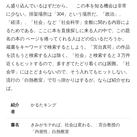
ん盛り込んでいるはずだから。 この本を知る機会は非常
に少ない。排架場所は「304」という場所だ。「政治」、
「経済」、「社会」など「社会科学」全般に関わる内容によ
るためである。ここに本を直接探しに来る人の中で、この題
名の本の ページを捲ってくれる人はどの位いるだろうか。
蔵書をキーワードで検索するとしよう。「宮台真司」の作品
を読もうと検索する人は除く。「社会」と検索すると 3 万件
近くもヒットするので、多すぎてたどり着くのは困難。「社
会学」にはとどまらないので、そう入れてもヒットしない。
流行の「白熱教室」で引っ掛かりはするが。ならば紹介せね
ば。
紹介
かるたキング
者
書名
きみがモテれば、社会は変わる。 : 宮台教授の
「内発性」白熱教室