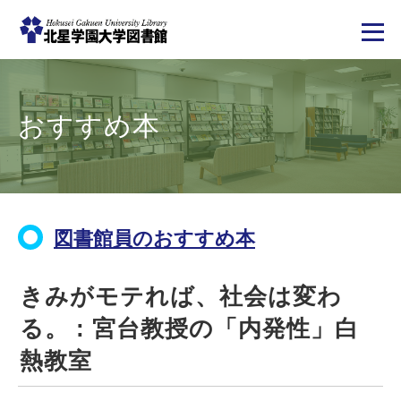
メ
イ
ン
コ
おすすめ本
ン
テ
ン
ツ
に
移
動
図書館員のおすすめ本
きみがモテれば、社会は変わ
る。 : 宮台教授の「内発性」白
熱教室