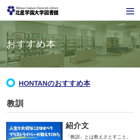
メ
イ
ン
コ
おすすめ本
ン
テ
ン
ツ
に
移
動
HONTANのおすすめ本
教訓
紹介文
「教訓」とは教えさとすこと。