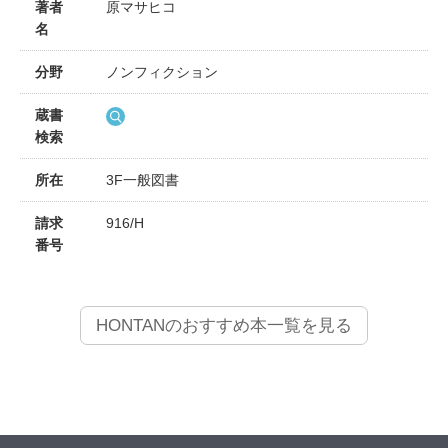
著者
原マサヒコ
名
分野
ノンフィクション
蔵書
検索
所在
3F一般図書
請求
916/H
番号
HONTANのおすすめ本一覧を見る