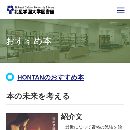
メ
イ
ン
コ
おすすめ本
ン
テ
ン
ツ
に
移
動
HONTANのおすすめ本
本の未来を考える
紹介文
最近になって資格の勉強を始