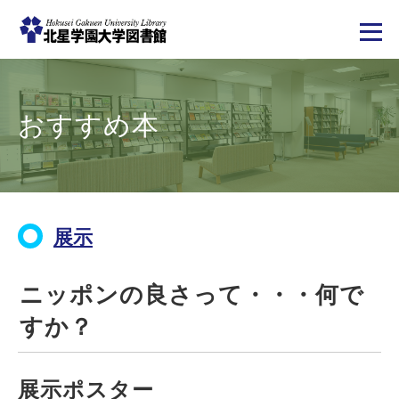
メ
イ
ン
コ
おすすめ本
ン
テ
ン
ツ
に
移
動
展示
ニッポンの良さって・・・何で
すか？
展示ポスター