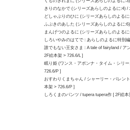
くものきれまに (シリーズあらしのよるに:3) / 木
きりのなかで (シリーズあらしのよるに:4) / 木村裕
どしゃぶりのひに (シリーズあらしのよるに:5) / 
ふぶきのあした (シリーズあらしのよるに:6) / 木
まんげつのよるに (シリーズあらしのよるに:7) / 
しろいやみのはてで : あらしのよるに特別編 / き
誰でもない王女さま : A tale of fairy
2F絵本架 > 726.6/L ]
眠り姫 (ワンス・アポンナ・タイム・シリーズ)
726.6/P ]
おすわりくまちゃん / シャーリー・パレント
本架 > 726.6/P ]
しろくまのパンツ / tupera tupera作 [ 2F絵本架 