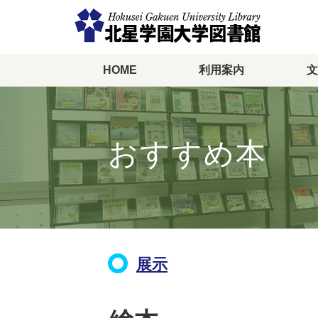
HOME
利用案内
文
メ
イ
ン
コ
ン
おすすめ本
テ
ン
ツ
に
移
動
展示