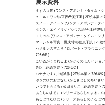
展示資料
すずの兵隊 (ワンス・アポンナ・タイム・シ
ュ・ルモワン絵/宮坂希美江訳 [ 2F絵本架 > 726.
スノー・クイーン (ワンス・アポンナ・タイ
タシス・エイドリゲビシウス絵/今江祥智訳 [ 2F絵本
モミの木 (ワンス・アポンナ・タイム・シリーズ
マーシャル写真・構成/小杉佐恵子訳 [ 2F絵本架 >
ハメルンの笛ふき / ロバート・ブラウニング詩
726.6/B ]
こいぬがうまれるよ (かがくのほん) / ジ
み訳 [ 2F絵本架 > 726.6/C ]
バナナです / 川端誠作 [ 2F絵本架 > 726.6/K ]
ゆきのひのおはなし (かこさとしのちいさいこのえほん
いつでも会える / 菊田まりこ [ 2F絵本架 > 726.
あらしのよるに (シリーズあらしのよるに:1) / 木
あるはれたひに (シリーズあらしのよるに:2) / 木