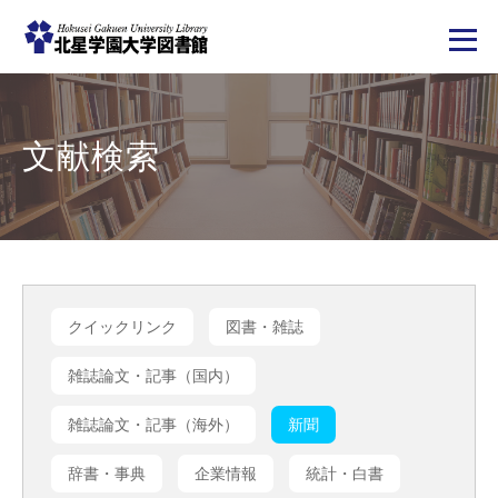
メ
イ
ン
コ
文献検索
ン
テ
ン
ツ
に
移
動
クイックリンク
図書・雑誌
雑誌論文・記事（国内）
雑誌論文・記事（海外）
新聞
辞書・事典
企業情報
統計・白書