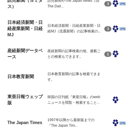
読売新聞（ヨミダ
読売新聞やThe Japan News（旧
3
ス）
The Dail...
日本経済新聞・日
日本経済新聞・日経産業新聞・日
経産業新聞・日経
3
経MJ（流通新聞）の記事検索の...
MJ
産経新聞データベ
産経新聞の記事検索の他、連載ご
1
ース
との検索もできます。
日本教育新聞の記事を検索できま
日本教育新聞
す。
東亜日報ウェッブ
韓国の日刊紙『東亜日報』のweb
版
ニュースを閲覧・検索すること...
1997年以降から最新版までの
The Japan Times
『The Japan Tim...