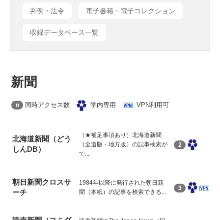
判例・法令
電子書籍・電子コレクション
収録データベース一覧
新聞
同時アクセス数
学内専用
VPN利用可
n
（★補足事項あり）北海道新聞
北海道新聞（どう
（全道版・地方版）の記事検索が
2
しんDB）
で...
朝日新聞クロスサ
1984年以降に発行された朝日新
3
ーチ
聞（本紙）の記事を検索できる...