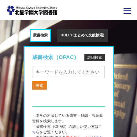
メ
イ
ン
蔵書検索
HOLLY(まとめて文献検索)
コ
ン
テ
ン
ツ
蔵書検索（OPAC）
詳細検索
に
移
動
・本学の所蔵している図書・雑誌・視聴覚
資料を検索します。
・蔵書検索（OPAC）の詳しい使い方は
こ
ちら
をご覧ください。