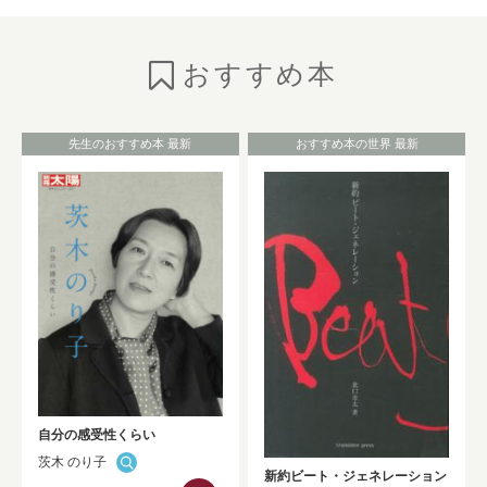
のご紹介
NEW!
おすすめ本
2026年7月6日
お知らせ
としょかんニュースの発行
（No.325★2026 Summer）
NEW!
先生のおすすめ本 最新
おすすめ本の世界 最新
2026年7月1日
お知らせ
HONTAN黒板展示が更新されました！！
NEW!
2026年7月1日
お知らせ
Westlaw Japan 判例・法令関係データベ
ーストライアルのお知らせ（9/30まで）
NEW!
自分の感受性くらい
茨木 のり子
2026年6月30日
お知らせ
新約ビート・ジェネレーション