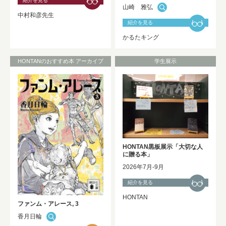
紹介を見る
山崎 雅弘
中村和彦先生
紹介を見る
かるたキング
HONTANのおすすめ本 アーカイブ
学生展示
HONTAN黒板展示「大切な人
に贈る本」
2026年7月-9月
紹介を見る
HONTAN
ファンム・アレース, 3
香月日輪