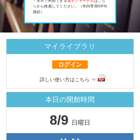
・本学で利用できる
電子ジャーナル
は
こち
ら
から検索してください。（学内専用/VPN
接続）
マイライブラリ
ログイン
詳しい使い方はこちら ⇒
本日の開館時間
8/9
日曜日