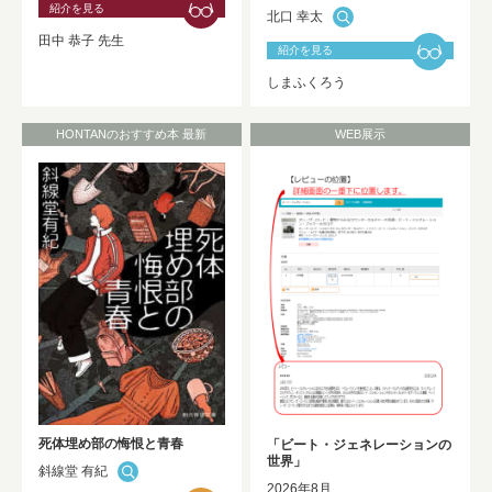
紹介を見る
北口 幸太
2025年度 修士論文及び卒業論文の利用
田中 恭子 先生
開始について
NEW!
紹介を見る
しまふくろう
HONTANのおすすめ本 最新
WEB展示
死体埋め部の悔恨と青春
「ビート・ジェネレーションの
世界」
斜線堂 有紀
2026年8月