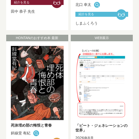
紹介を見る
北口 幸太
2025年度 修士論文及び卒業論文の利用
田中 恭子 先生
開始について
NEW!
紹介を見る
しまふくろう
HONTANのおすすめ本 最新
WEB展示
死体埋め部の悔恨と青春
「ビート・ジェネレーションの
世界」
斜線堂 有紀
2026年8月