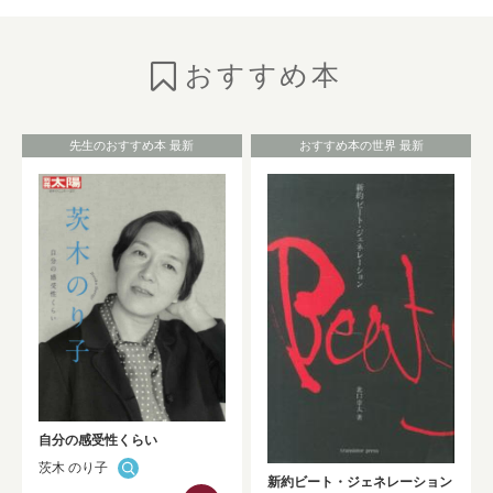
のご紹介
NEW!
おすすめ本
2026年7月6日
お知らせ
としょかんニュースの発行
（No.325★2026 Summer）
NEW!
先生のおすすめ本 最新
おすすめ本の世界 最新
2026年7月1日
お知らせ
HONTAN黒板展示が更新されました！！
NEW!
2026年7月1日
お知らせ
Westlaw Japan 判例・法令関係データベ
ーストライアルのお知らせ（9/30まで）
NEW!
自分の感受性くらい
茨木 のり子
2026年6月30日
お知らせ
新約ビート・ジェネレーション