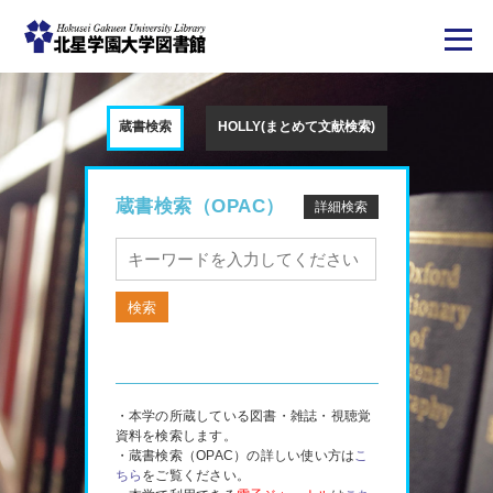
メ
イ
ン
蔵書検索
HOLLY(まとめて文献検索)
コ
ン
テ
ン
ツ
蔵書検索（OPAC）
詳細検索
に
移
動
・本学の所蔵している図書・雑誌・視聴覚
資料を検索します。
・蔵書検索（OPAC）の詳しい使い方は
こ
ちら
をご覧ください。