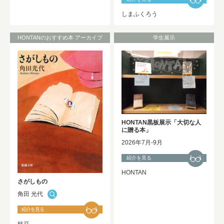
しまふくろう
HONTANのおすすめ本 アーカイブ
学生展示
HONTAN黒板展示「大切な人
に贈る本」
2026年7月-9月
紹介を見る
HONTAN
さがしもの
角田 光代
紹介を見る
枝豆