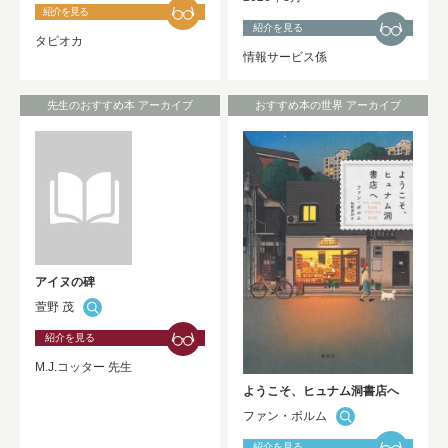
紹介を見る
紹介を見る
タピオカ
情報サービス係
先生のおすすめ本 アーカイブ
おすすめ本の世界 アーカイブ
アイヌの碑
萱野 茂
紹介を見る
M.J.コッター 先生
ようこそ、ヒュナム洞書店へ
ファン・ボルム
紹介を見る