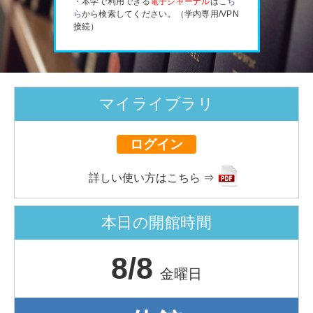
・本学で利用できる
電子ジャーナル
は
こち
ら
から検索してください。（学内専用/VPN
接続）
マイライブラリ
ログイン
詳しい使い方はこちら ⇒
本日の開館時間
8/8
金曜日