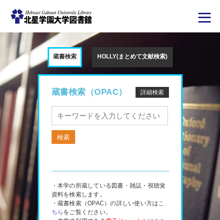
メ
イ
ン
蔵書検索
HOLLY(まとめて文献検索)
コ
ン
テ
ン
ツ
蔵書検索（OPAC）
詳細検索
に
移
動
・本学の所蔵している図書・雑誌・視聴覚
資料を検索します。
・蔵書検索（OPAC）の詳しい使い方は
こ
ちら
をご覧ください。