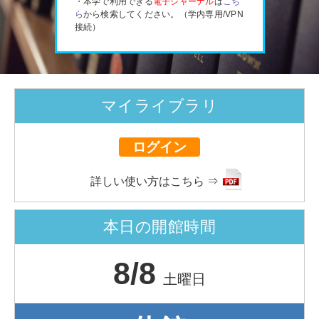
・本学で利用できる
電子ジャーナル
は
こち
ら
から検索してください。（学内専用/VPN
接続）
マイライブラリ
ログイン
詳しい使い方はこちら ⇒
本日の開館時間
8/8
土曜日