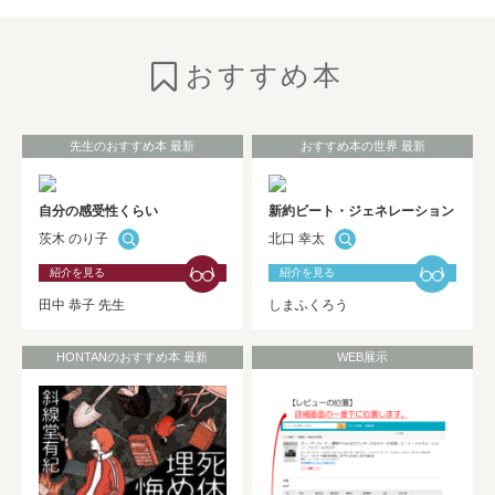
のご紹介
NEW!
おすすめ本
2026年7月6日
お知らせ
としょかんニュースの発行
（No.325★2026 Summer）
NEW!
先生のおすすめ本 最新
おすすめ本の世界 最新
2026年7月1日
お知らせ
自分の感受性くらい
新約ビート・ジェネレーション
茨木 のり子
北口 幸太
HONTAN黒板展示が更新されました！！
NEW!
紹介を見る
紹介を見る
田中 恭子 先生
しまふくろう
2026年7月1日
お知らせ
HONTANのおすすめ本 最新
WEB展示
Westlaw Japan 判例・法令関係データベ
ーストライアルのお知らせ（9/30まで）
NEW!
2026年6月30日
お知らせ