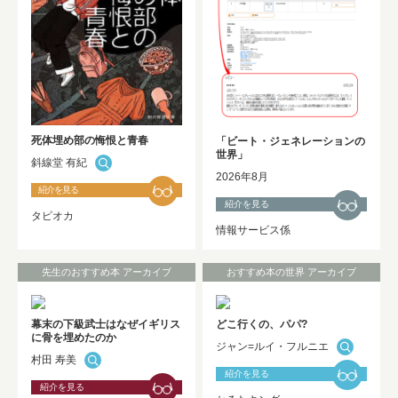
2025年度 修士論文及び卒業論文の利用
開始について
NEW!
死体埋め部の悔恨と青春
「ビート・ジェネレーションの
世界」
斜線堂 有紀
2026年8月
紹介を見る
紹介を見る
タピオカ
情報サービス係
先生のおすすめ本 アーカイブ
おすすめ本の世界 アーカイブ
幕末の下級武士はなぜイギリス
どこ行くの、パパ?
に骨を埋めたのか
ジャン=ルイ・フルニエ
村田 寿美
紹介を見る
紹介を見る