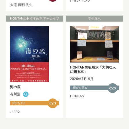
かるたキング
大原 昌明 先生
HONTANのおすすめ本 アーカイブ
学生展示
HONTAN黒板展示「大切な人
に贈る本」
2026年7月-9月
海の底
紹介を見る
有川浩
HONTAN
紹介を見る
ハヤシ