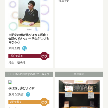
職員B子
自閉症の僕が跳びはねる理由 :
会話のできない中学生がつづる
内なる心
東田直樹
紹介を見る
横山 穰先生
HONTANのおすすめ本 アーカイブ
学生展示
夜は短し歩けよ乙女
森見 登美彦
紹介を見る