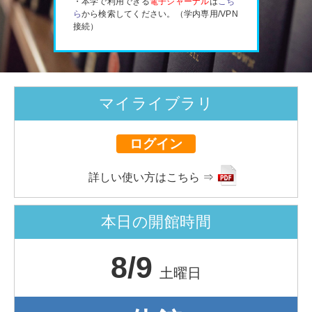
・本学で利用できる
電子ジャーナル
は
こち
ら
から検索してください。（学内専用/VPN
接続）
マイライブラリ
ログイン
詳しい使い方はこちら ⇒
本日の開館時間
8/9
土曜日