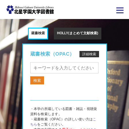
メ
イ
ン
蔵書検索
HOLLY(まとめて文献検索)
コ
ン
テ
ン
ツ
蔵書検索（OPAC）
詳細検索
に
移
動
・本学の所蔵している図書・雑誌・視聴覚
資料を検索します。
・蔵書検索（OPAC）の詳しい使い方は
こ
ちら
をご覧ください。