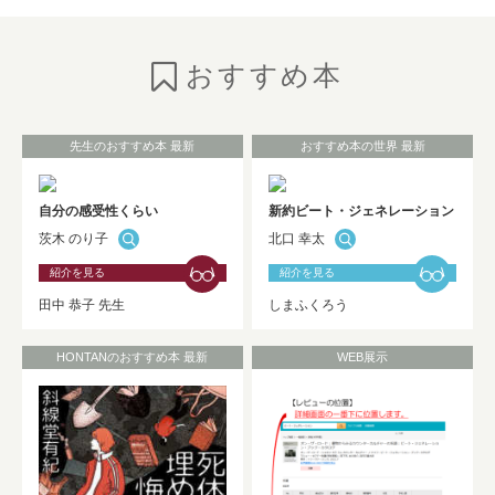
のご紹介
NEW!
おすすめ本
2026年7月6日
お知らせ
としょかんニュースの発行
（No.325★2026 Summer）
NEW!
先生のおすすめ本 最新
おすすめ本の世界 最新
2026年7月1日
お知らせ
自分の感受性くらい
新約ビート・ジェネレーション
茨木 のり子
北口 幸太
HONTAN黒板展示が更新されました！！
NEW!
紹介を見る
紹介を見る
田中 恭子 先生
しまふくろう
2026年7月1日
お知らせ
HONTANのおすすめ本 最新
WEB展示
Westlaw Japan 判例・法令関係データベ
ーストライアルのお知らせ（9/30まで）
NEW!
2026年6月30日
お知らせ