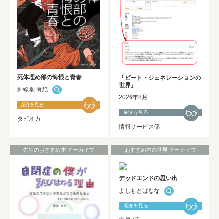
2025年度 修士論文及び卒業論文の利用
開始について
NEW!
死体埋め部の悔恨と青春
「ビート・ジェネレーションの
世界」
斜線堂 有紀
2026年8月
紹介を見る
紹介を見る
タピオカ
情報サービス係
先生のおすすめ本 アーカイブ
おすすめ本の世界 アーカイブ
デッドエンドの思い出
よしもとばなな
紹介を見る