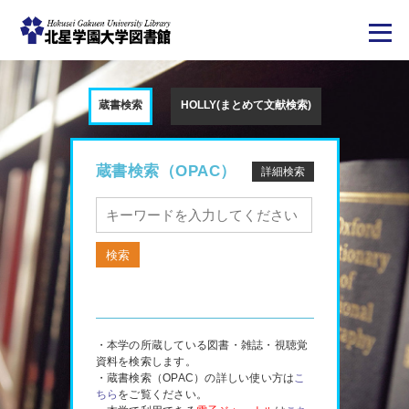
メ
イ
ン
蔵書検索
HOLLY(まとめて文献検索)
コ
ン
テ
ン
ツ
蔵書検索（OPAC）
詳細検索
に
移
動
・本学の所蔵している図書・雑誌・視聴覚
資料を検索します。
・蔵書検索（OPAC）の詳しい使い方は
こ
ちら
をご覧ください。