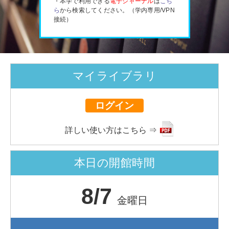
・本学で利用できる
電子ジャーナル
は
こち
ら
から検索してください。（学内専用/VPN
接続）
マイライブラリ
ログイン
詳しい使い方はこちら ⇒
本日の開館時間
8/7
金曜日