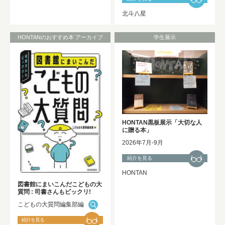
北斗八星
HONTANのおすすめ本 アーカイブ
学生展示
HONTAN黒板展示「大切な人
に贈る本」
2026年7月-9月
紹介を見る
HONTAN
図書館にまいこんだこどもの大
質問 : 司書さんもビックリ!
こどもの大質問編集部編
紹介を見る