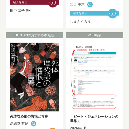
紹介を見る
北口 幸太
2025年度 修士論文及び卒業論文の利用
田中 恭子 先生
開始について
NEW!
紹介を見る
しまふくろう
HONTANのおすすめ本 最新
WEB展示
死体埋め部の悔恨と青春
「ビート・ジェネレーションの
世界」
斜線堂 有紀
2026年8月