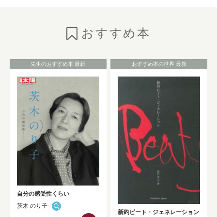
のご紹介
NEW!
おすすめ本
2026年7月6日
お知らせ
としょかんニュースの発行
（No.325★2026 Summer）
NEW!
先生のおすすめ本 最新
おすすめ本の世界 最新
2026年7月1日
お知らせ
HONTAN黒板展示が更新されました！！
NEW!
2026年7月1日
お知らせ
Westlaw Japan 判例・法令関係データベ
ーストライアルのお知らせ（9/30まで）
NEW!
自分の感受性くらい
茨木 のり子
2026年6月30日
お知らせ
新約ビート・ジェネレーション