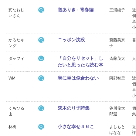
道ありき : 青春編
変なおじ
三浦綾子
近
いさん
個
単
小
ニッポン沈没
かるたキ
斎藤美奈
書
ング
子
「自分をリセット」し
ダッフィ
斎藤茂太
人
ー
たいと思ったら読む本
烏に単は似合わない
WM
阿部智里
近
個
単
小
茨木のり子詩集
くちびる
谷川俊太
個
山
郎選
集
小さな幸せ４６こ
林檎
よしもと
近
ばなな
評