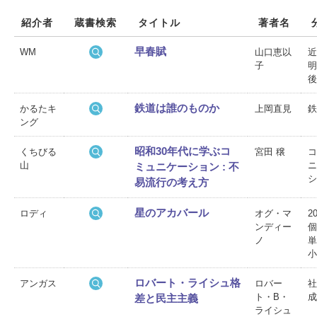
紹介者
蔵書検索
タイトル
著者名
早春賦
WM
山口恵以
近
子
明
後
鉄道は誰のものか
かるたキ
上岡直見
鉄
ング
昭和30年代に学ぶコ
くちびる
宮田 穣
コ
山
ニ
ミュニケーション : 不
シ
易流行の考え方
星のアカバール
ロディ
オグ・マ
2
ンディー
個
ノ
単
小
ロバート・ライシュ格
アンガス
ロバー
社
ト・B・
成
差と民主主義
ライシュ