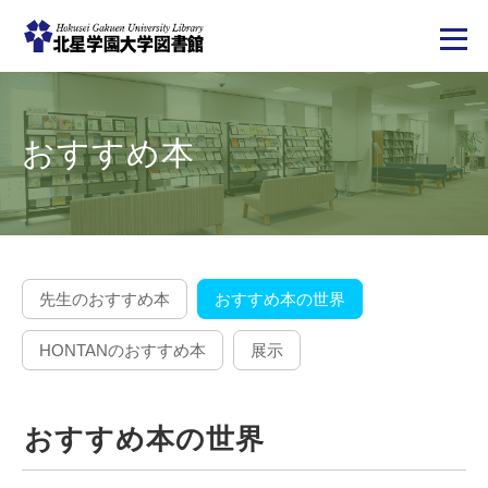
メ
イ
ン
コ
おすすめ本
ン
テ
ン
ツ
に
移
動
先生のおすすめ本
おすすめ本の世界
HONTANのおすすめ本
展示
おすすめ本の世界