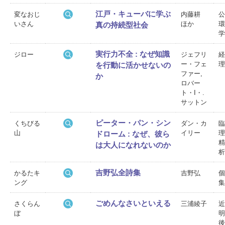
江戸・キューバに学ぶ
変なおじ
内藤耕
公
いさん
ほか
環
真の持続型社会
学
実行力不全 : なぜ知識
ジロー
ジェフリ
経
ー・フェ
理
を行動に活かせないの
ファー,
か
ロバー
ト・I・.
サットン
ピーター・パン・シン
くちびる
ダン・カ
臨
山
イリー
理
ドローム : なぜ、彼ら
精
は大人になれないのか
析
吉野弘全詩集
かるたキ
吉野弘
個
ング
集
ごめんなさいといえる
さくらん
三浦綾子
近
ぼ
明
後