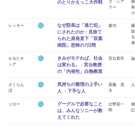
ス・シア
個
のとりかえっこ大作戦
ラー
単
小
なぜ院長は「逃亡犯」
レッキー
森功
爆
故
にされたのか : 見捨て
る
られた原発直下「双葉
者
病院」恐怖の7日間
きみがモテれば、社会
かるたキ
宮台真司
論
ング
は変わる。 : 宮台教授
の「内発性」白熱教室
気持ちの整理の上手い
さくらん
斎藤 茂
人
ぼ
太
人 ・下手な人
グーグルで必要なこと
ジロー
辻野晃一
個
郎
記
は、みんなソニーが教
えてくれた