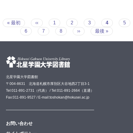
ペ
先
« 最初
前
‹‹
Page
1
Page
2
Page
3
カ
4
Pag
5
ー
頭
ペ
レ
ジ
Page
6
Page
7
Page
8
次
››
最
最後 »
ペ
ー
ン
送
ペ
終
ー
ジ
ト
り
ー
ペ
ジ
ペ
ジ
ー
ー
ジ
ジ
北星学園大学図書館
〒004-8631 北海道札幌市厚別区大谷地西2丁目3-1
Tel:011-891-2731（代表） / Tel:011-891-2664（直通）
Fax:011-891-9527 / E-mail:toshokan@hokusei.ac.jp
お問い合わせ