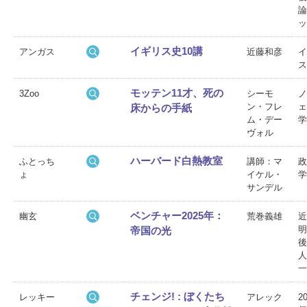
論
ッ
イギリス史10講
アンガス
近藤和彦
イ
ス
モッテン11才、死の
3Zoo
シーモ
ノ
ン・フレ
ェ
床からの手紙
ム・デー
学
ヴォル
ハーバード白熱教室
ふとっち
講師：マ
政
ょ
イケル・
学
サンデル
ベンチャー2025年：
幽玄
荒巻義雄
近
明
帝国の光
後
人
一
チェンジ! : ぼくたち
レッキー
アレック
2