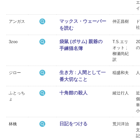
エ
イ
マックス・ウェーバー
アンガス
仲正昌樹
ド
社
を読む
袋鼠 (ポサム) 親爺の
3zoo
T.S.エリ
2
オット ;
の
手練猫名簿
柳瀬尚紀
訳
生き方 : 人間として一
ジロー
稲盛和夫
人
番大切なこと
十角館の殺人
ふとっち
綾辻行人
近
ょ
個
単
小
日記をつける
林檎
荒川洋治
書
文
記