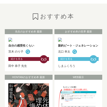
のご紹介
NEW!
おすすめ本
2026年7月6日
お知らせ
としょかんニュースの発行
（No.325★2026 Summer）
NEW!
先生のおすすめ本 最新
おすすめ本の世界 最新
2026年7月1日
お知らせ
自分の感受性くらい
新約ビート・ジェネレーション
茨木 のり子
北口 幸太
HONTAN黒板展示が更新されました！！
NEW!
紹介を見る
紹介を見る
田中 恭子 先生
しまふくろう
2026年7月1日
お知らせ
HONTANのおすすめ本 最新
WEB展示
Westlaw Japan 判例・法令関係データベ
ーストライアルのお知らせ（9/30まで）
NEW!
2026年6月30日
お知らせ