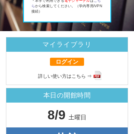
・本学で利用できる
電子ジャーナル
は
こち
ら
から検索してください。（学内専用/VPN
接続）
マイライブラリ
ログイン
詳しい使い方はこちら ⇒
本日の開館時間
8/9
土曜日