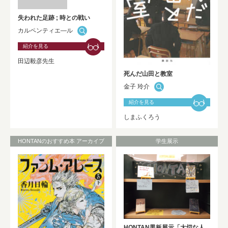
失われた足跡 ; 時との戦い
カルペンティエ―ル
紹介を見る
田辺毅彦先生
死んだ山田と教室
金子 玲介
紹介を見る
しまふくろう
HONTANのおすすめ本 アーカイブ
学生展示
HONTAN黒板展示「大切な人