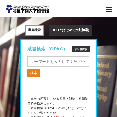
メ
イ
ン
蔵書検索
HOLLY(まとめて文献検索)
コ
ン
テ
ン
ツ
蔵書検索（OPAC）
詳細検索
に
移
動
・本学の所蔵している図書・雑誌・視聴覚
資料を検索します。
・蔵書検索（OPAC）の詳しい使い方は
こ
ちら
をご覧ください。