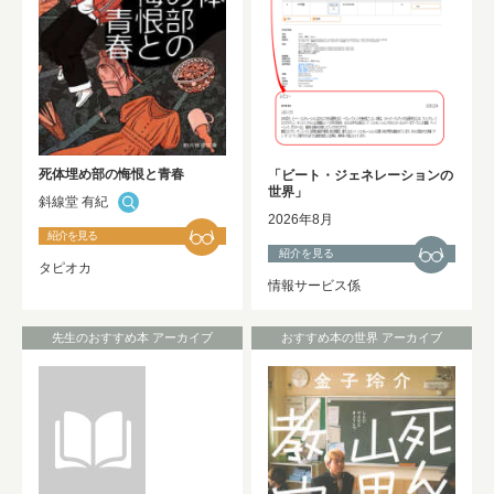
2025年度 修士論文及び卒業論文の利用
開始について
NEW!
死体埋め部の悔恨と青春
「ビート・ジェネレーションの
世界」
斜線堂 有紀
2026年8月
紹介を見る
紹介を見る
タピオカ
情報サービス係
先生のおすすめ本 アーカイブ
おすすめ本の世界 アーカイブ