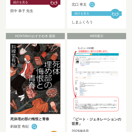
紹介を見る
北口 幸太
2025年度 修士論文及び卒業論文の利用
田中 恭子 先生
開始について
NEW!
紹介を見る
しまふくろう
HONTANのおすすめ本 最新
WEB展示
死体埋め部の悔恨と青春
「ビート・ジェネレーションの
世界」
斜線堂 有紀
2026年8月