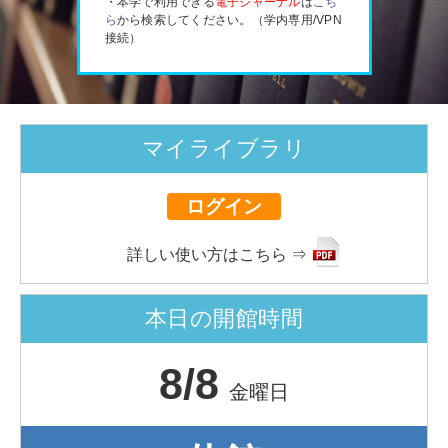
・本学で利用できる
電子ジャーナル
は
こち
ら
から検索してください。（学内専用/VPN
接続）
マイライブラリ
ログイン
詳しい使い方はこちら ⇒
本日の開館時間
8/8
金曜日