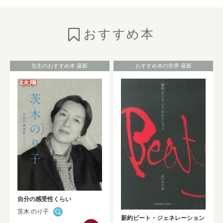
のご紹介
NEW!
おすすめ本
2026年7月6日
お知らせ
としょかんニュースの発行
（No.325★2026 Summer）
NEW!
先生のおすすめ本 最新
おすすめ本の世界 最新
2026年7月1日
お知らせ
HONTAN黒板展示が更新されました！！
NEW!
2026年7月1日
お知らせ
Westlaw Japan 判例・法令関係データベ
ーストライアルのお知らせ（9/30まで）
NEW!
自分の感受性くらい
茨木 のり子
2026年6月30日
お知らせ
新約ビート・ジェネレーション