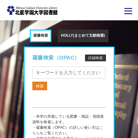
メ
イ
ン
蔵書検索
HOLLY(まとめて文献検索)
コ
ン
テ
ン
ツ
蔵書検索（OPAC）
詳細検索
に
移
動
・本学の所蔵している図書・雑誌・視聴覚
資料を検索します。
・蔵書検索（OPAC）の詳しい使い方は
こ
ちら
をご覧ください。