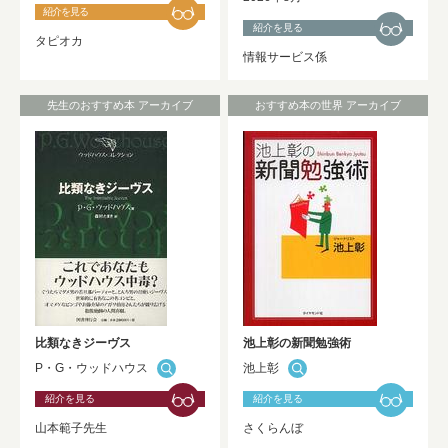
紹介を見る
紹介を見る
タピオカ
情報サービス係
先生のおすすめ本 アーカイブ
おすすめ本の世界 アーカイブ
比類なきジーヴス
池上彰の新聞勉強術
P・G・ウッドハウス
池上彰
紹介を見る
紹介を見る
山本範子先生
さくらんぼ